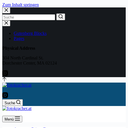
Zum Inhalt springen
No
results
Gutenberg Blocks
Pages
Physical Address
304 North Cardinal St.
Dorchester Center, MA 02124
Suche
Menü