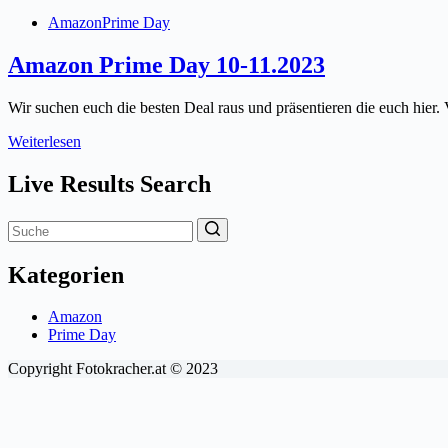
Amazon
Prime Day
Amazon Prime Day 10-11.2023
Wir suchen euch die besten Deal raus und präsentieren die euch hier
Amazon
Weiterlesen
Prime
Day
Live Results Search
10-
11.2023
No
results
Kategorien
Amazon
Prime Day
Copyright Fotokracher.at © 2023