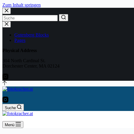
Zum Inhalt springen
No
results
Gutenberg Blocks
Pages
Physical Address
304 North Cardinal St.
Dorchester Center, MA 02124
Suche
Menü